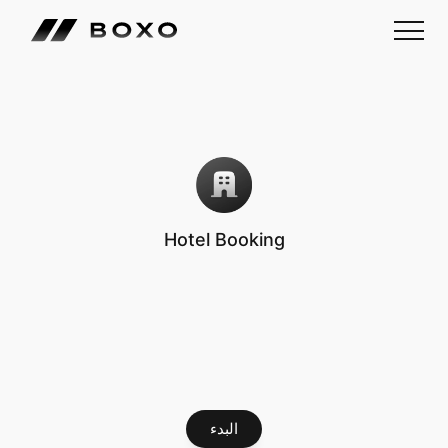
Hotel Booking
Make
it
easy
for
your
users
to
find
and
book
hotels
wherever
they
travel
البدء