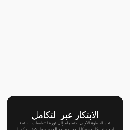
فائقًا أو تطبيقًا مُصغرًا؟
ما هي التطبيقات المُصغرة؟
لدي المزيد من الأسئلة، بمن يمكنني 
الاتصال؟
الابتكار عبر التكامل
اتخذ الخطوة الأولى للانضمام إلى ثورة التطبيقات الفائقة.
 احجز عرضًا توضيحيًا اليوم لمعرفة المزيد حول كيف يمكن لـ 