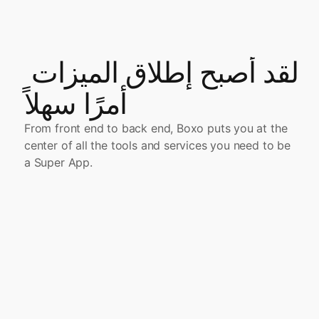
لقد أصبح إطلاق الميزات 
أمرًا سهلاً
From front end to back end, Boxo puts you at the 
center of all the tools and services you need to be 
a Super App.
Embed eSIM
Seller Center is a robust e-commerce platform
designed to onboard unlimited number of merchants
البدء